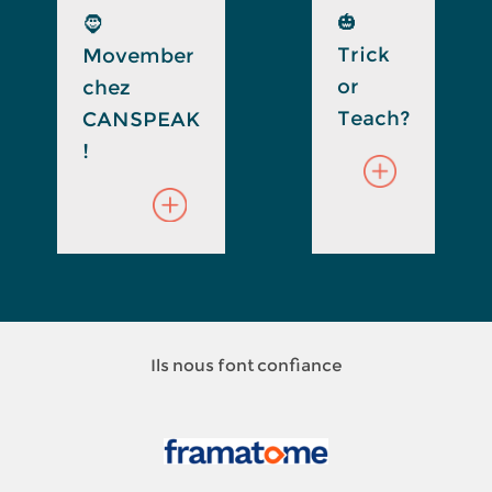
🎃
🧔
Trick
Movember
or
chez
Teach?
CANSPEAK
!
Ils nous font confiance