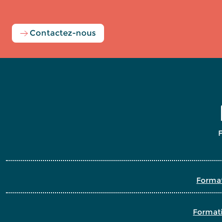
Contactez-nous
Format
Formati