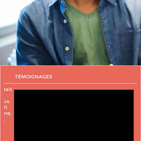
TÉMOIGNAGES
t
.
,