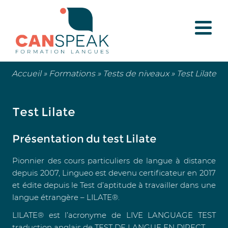
Accueil
»
Formations
»
Tests de niveaux
»
Test Lilate
Test Lilate
Présentation du test Lilate
Pionnier des cours particuliers de langue à distance
depuis 2007, Lingueo est devenu certificateur en 2017
et édite depuis le Test d’aptitude à travailler dans une
langue étrangère – LILATE®.
LILATE® est l’acronyme de LIVE LANGUAGE TEST
traduction anglais de TEST DE LANGUE EN DIRECT.